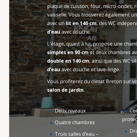
gîte ou emplacement au Camping Kervella.
plaque de cuisson, four, micro-ondes, r
NOT
Contactez-nous pour plus d’informations ou
BIENVENUE
vaisselle. Vous trouverez également 
pour organiser votre séjour en Bretagne.
avec un
lit en 140 cm
, des WC indépen
d’eau
avec douche.
L’étage, quant à lui, propose une cha
simples en 90 cm
et deux chambres av
double en 140 cm
, ainsi que des WC s
d’eau
avec douche et lave-linge.
Vous profiterez du climat Breton sur v
salon de jardin
.
Deux niveaux
Cou
protect
Quatre chambres
Dra
Trois salles d’eau –