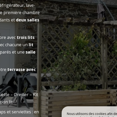
RÉSERVE
éfrigérateur, lave-
RE CAMPING
NOS HÉBERGE
une première chambre
dants et
deux salles
mbre avec
trois lits
ec chacune un
lit
éparés et une
salle
otre
terrasse avec
ette – Oreiller – Kit
ion lit
ps et serviettes : en
Nous utilisons des cookies afin d