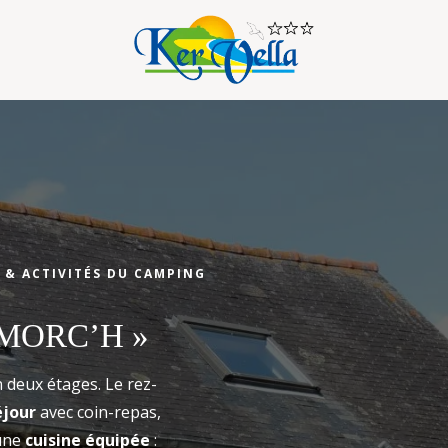
Arrivée
 & ACTIVITÉS DU CAMPING
Arrivée
 MORC’H »
 deux étages. Le rez-
éjour
avec coin-repas,
une
cuisine équipée
: