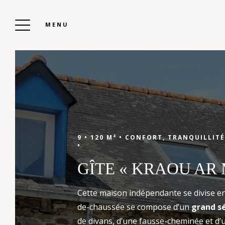
MENU
CAMPING KERVELLA
Réserver Votre
9 •
120 M² •
CONFORT, TRANQUILLITÉ
•
Séjour
GÎTE « KRAOU AR
Cette maison indépendante se divise en
Prêt à vivre des vacances inoubliables ?
de-chaussée se compose d’un
grand s
Réservez dès maintenant votre mobil-home,
de divans, d’une fausse-cheminée et d’