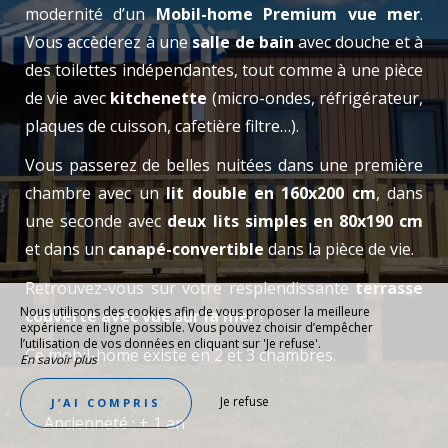
modernité d’un
Mobil-home Premium vue mer
.
Vous accèderez à une
salle de bain
avec douche et à
des toilettes indépendantes, tout comme à une pièce
de vie avec
kitchenette
(micro-ondes, réfrigérateur,
plaques de cuisson, cafetière filtre…).
Vous passerez de belles nuitées dans une première
chambre avec un
lit double en 160x200 cm
, dans
une seconde avec
deux lits simples en 80x190 cm
et dans un
canapé-convertible
dans la pièce de vie.
Retrouvez-vous sur votre resplendissante
terrasse
Nous utilisons des cookies afin de vous proposer la meilleure
couverte avec vue sur la mer
!
expérience en ligne possible. Vous pouvez choisir d’empêcher
l’utilisation de vos données en cliquant sur 'Je refuse'.
Ce mobil-home existe en 2 et 3 chambres.
En savoir plus
Je refuse
J’AI COMPRIS
Ancienneté : + 1 an