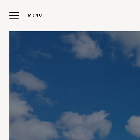
MENU
CAMPING KERVELLA
Réserver Votre
Séjour
Prêt à vivre des vacances inoubliables ?
Réservez dès maintenant votre mobil-home,