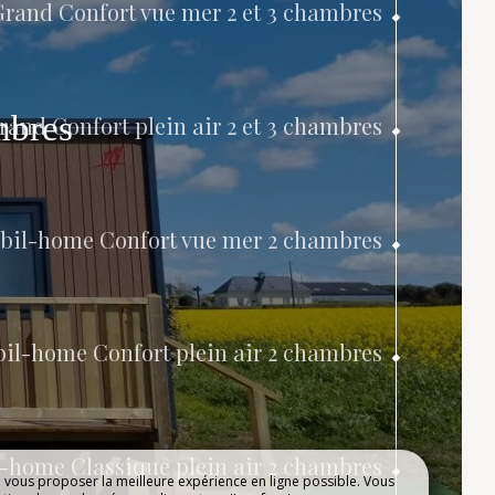
R
rand Confort vue mer 2 et 3 chambres
NOTRE ESPACE
AQUATIQUE
ambres
mbres
3 chambres
3 chambres
es
and Confort plein air 2 et 3 chambres
bil-home Confort vue mer 2 chambres
il-home Confort plein air 2 chambres
-home Classique plein air 2 chambres
e vous proposer la meilleure expérience en ligne possible. Vous