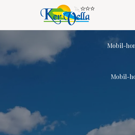
Mobil-ho
NOS HÉBERG
MOBIL-HOMES
Arrivée
GÎTES
Mobil-h
Arrivée
EMPLACEMENTS