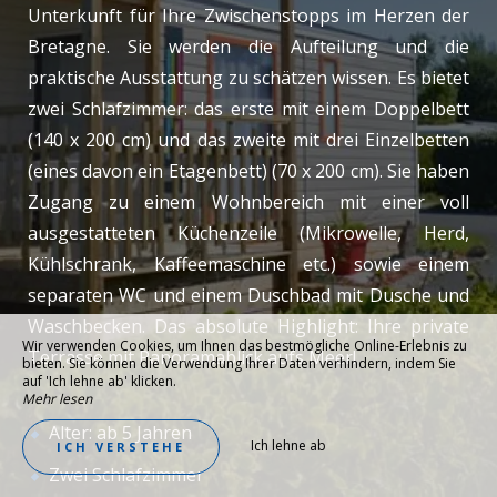
Unterkunft für Ihre Zwischenstopps im Herzen der
Bretagne. Sie werden die Aufteilung und die
praktische Ausstattung zu schätzen wissen. Es bietet
zwei Schlafzimmer: das erste mit einem Doppelbett
(140 x 200 cm) und das zweite mit drei Einzelbetten
(eines davon ein Etagenbett) (70 x 200 cm). Sie haben
Zugang zu einem Wohnbereich mit einer voll
ausgestatteten Küchenzeile (Mikrowelle, Herd,
Kühlschrank, Kaffeemaschine etc.) sowie einem
separaten WC und einem Duschbad mit Dusche und
Waschbecken. Das absolute Highlight: Ihre private
Wir verwenden Cookies, um Ihnen das bestmögliche Online-Erlebnis zu
Terrasse mit Panoramablick aufs Meer!
bieten. Sie können die Verwendung Ihrer Daten verhindern, indem Sie
auf 'Ich lehne ab' klicken.
Mehr lesen
Alter: ab 5 Jahren
Ich lehne ab
ICH VERSTEHE
Zwei Schlafzimmer