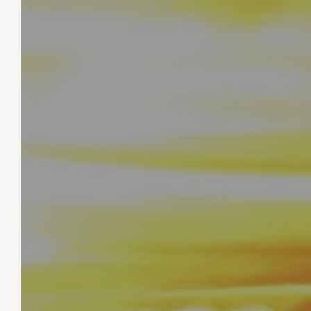
CAMPINGPLATZ KERVELLA
Buchen Sie Ihren
Aufenthalt
Bereit für einen unvergesslichen Urlaub?
Buchen Sie jetzt Ihr Mobilheim, Ferienhaus
oder Ihren Stellplatz auf Camping Kervella.
Kontaktieren Sie uns für weitere
Informationen oder um Ihren Aufenthalt in
der Bretagne zu planen.