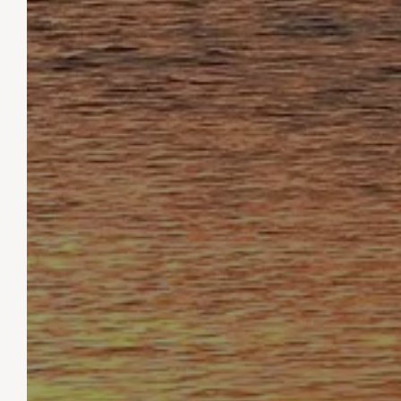
ER
UM
DÖR
AT
AUSSI
KU
S
AKTIV