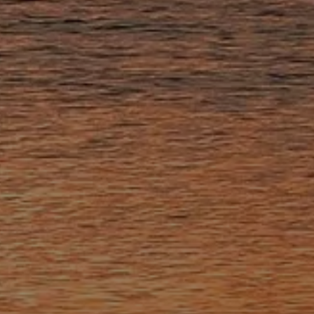
KUNDEN SIE DIE
GEBUNG
FER ZUM ENTDECKEN
EMBERAUBENDE
CHTEN
LTURBESUCHE
PORTLICHE
ITÄTEN