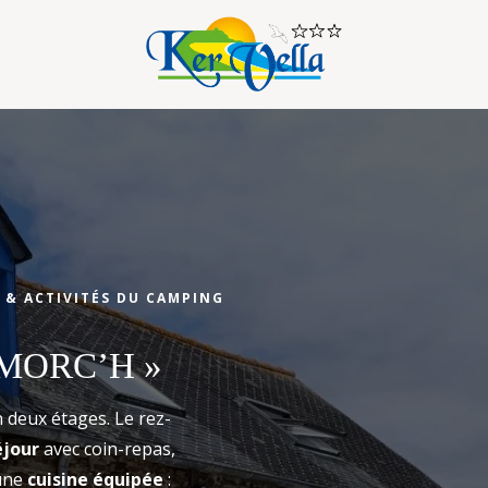
Arrivée
 & ACTIVITÉS DU CAMPING
Arrivée
 MORC’H »
 deux étages. Le rez-
éjour
avec coin-repas,
une
cuisine équipée
: