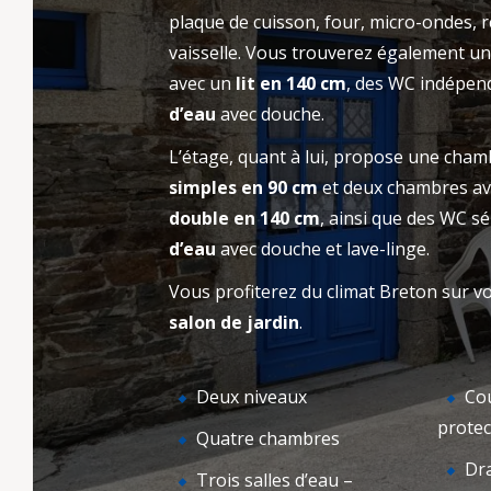
gîte ou emplacement au Camping Kervella.
plaque de cuisson, four, micro-ondes, r
NOT
Contactez-nous pour plus d’informations ou
BIENVENUE
vaisselle. Vous trouverez également 
pour organiser votre séjour en Bretagne.
avec un
lit en 140 cm
, des WC indépen
d’eau
avec douche.
L’étage, quant à lui, propose une cha
simples en 90 cm
et deux chambres av
double en 140 cm
, ainsi que des WC s
d’eau
avec douche et lave-linge.
Vous profiterez du climat Breton sur v
salon de jardin
.
Deux niveaux
Cou
protect
Quatre chambres
Dra
Trois salles d’eau –