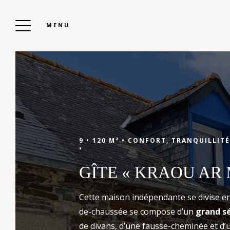
MENU
CAMPING KERVELLA
Réserver Votre
9 •
120 M² •
CONFORT, TRANQUILLITÉ
•
Séjour
GÎTE « KRAOU AR
Cette maison indépendante se divise en
Prêt à vivre des vacances inoubliables ?
de-chaussée se compose d’un
grand s
Réservez dès maintenant votre mobil-home,
de divans, d’une fausse-cheminée et d’