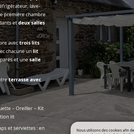
RÉSERVE
éfrigérateur, lave-
RE CAMPING
NOS HÉBERGE
une première chambre
dants et
deux salles
mbre avec
trois lits
ec chacune un
lit
éparés et une
salle
otre
terrasse avec
ette – Oreiller – Kit
ion lit
ps et serviettes : en
Nous utilisons des cookies afin d