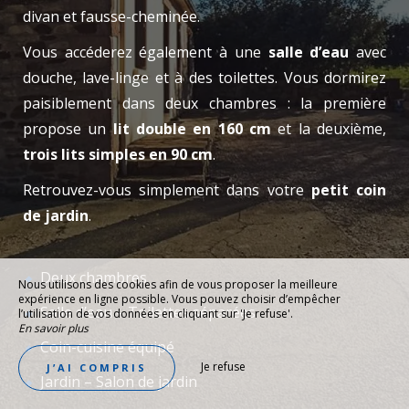
divan et fausse-cheminée.
Vous accéderez également à une
salle d’eau
avec
douche, lave-linge et à des toilettes. Vous dormirez
paisiblement dans deux chambres : la première
propose un
lit double en 160 cm
et la deuxième,
trois lits simples en 90 cm
.
Retrouvez-vous simplement dans votre
petit coin
de jardin
.
Deux chambres
Nous utilisons des cookies afin de vous proposer la meilleure
expérience en ligne possible. Vous pouvez choisir d’empêcher
Salle d’eau – Toilettes séparées
l’utilisation de vos données en cliquant sur 'Je refuse'.
En savoir plus
Coin-cuisine équipé
Je refuse
J’AI COMPRIS
Jardin – Salon de jardin