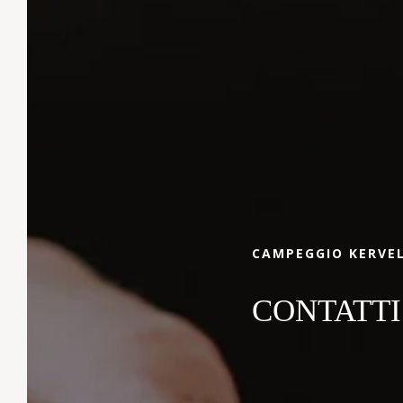
Prenota Il Tuo
Soggiorno
Pronti per una vacanza indimenticabile?
Prenotate subito la vostra casa mobile,
cottage o piazzola al Camping Kervella.
Contattateci per maggiori informazioni o per
pianificare il vostro soggiorno in Bretagna.
CAMPEGGIO KERVE
CONTATTI