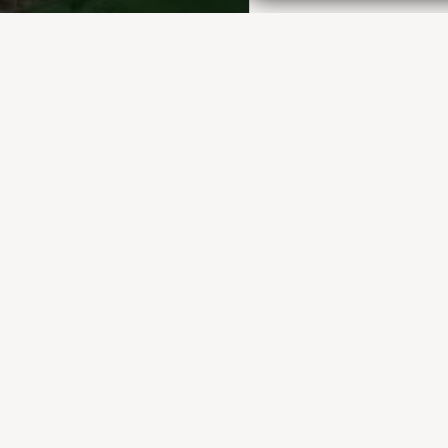
Completando questo modulo, accetti d
accedere, modificare, rettificare e ca
opposizione alla sollecitazione telefonic
INVIA