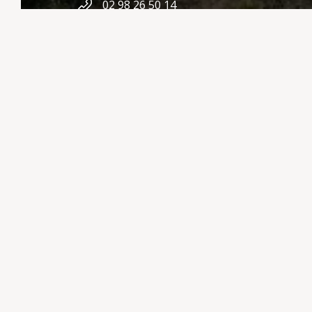
02 98 26 50 14
campingkervella29@gmail.com
Lieu-dit Poullebred,
29550 Plomodiern
SEGUICI SU