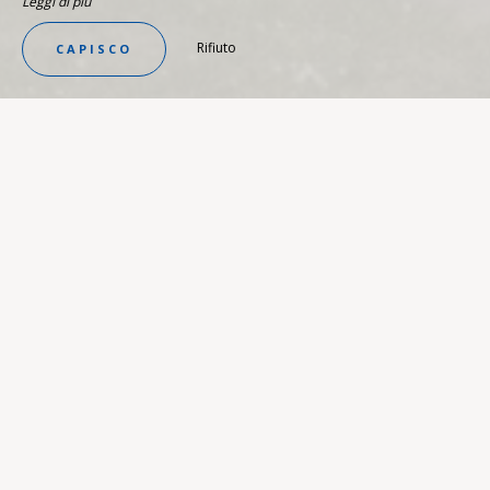
Leggi di più
Rifiuto
CAPISCO
VISTA PANORAMICA ECCEZIONALE
Cottage con 2 camere da letto e
vista mare
VISUALIZZA LA STRUTTURA