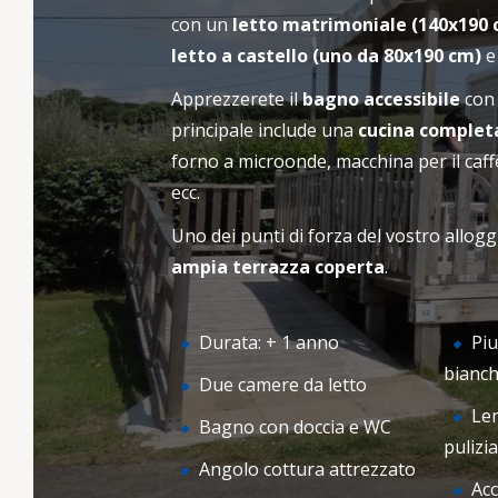
cottage o piazzola al Camping Kervella.
con un
letto matrimoniale (140x190 
IL 
Contattateci per maggiori informazioni o per
BENVENUTO
letto a castello (uno da 80x190 cm)
e 
pianificare il vostro soggiorno in Bretagna.
Apprezzerete il
bagno accessibile
con 
principale include una
cucina comple
forno a microonde, macchina per il caff
ecc.
Uno dei punti di forza del vostro allogg
ampia terrazza coperta
.
Durata: + 1 anno
Piu
bianch
Due camere da letto
Len
Bagno con doccia e WC
pulizia
Angolo cottura attrezzato
Acc