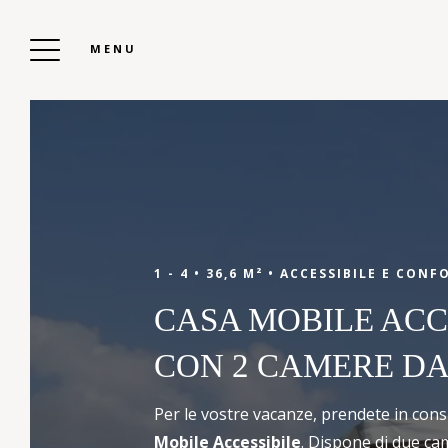
MENU
CAMPEGGIO KERVELLA
Prenota Il Tuo
1 - 4 •
36,6 M² •
ACCESSIBILE E CONF
CASA MOBILE ACC
Soggiorno
CON 2 CAMERE DA
Pronti per una vacanza indimenticabile?
Per le vostre vacanze, prendete in con
Prenotate subito la vostra casa mobile,
Mobile Accessibile
. Dispone di due cam