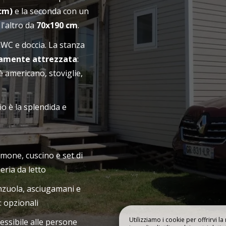
LIBRO
cm)
e la seconda con un
NOSTRO CAMPEGGIO
I NOSTRI ALLO
l'altro da
70x190 cm
.
WC e doccia. La stanza
tamente attrezzata
:
è americano, stoviglie,
io è la splendida e
mone, cuscino e set di
eria da letto
zuola, asciugamani e
: opzionali
Utilizziamo i cookie per offrirvi l
essibile alle persone