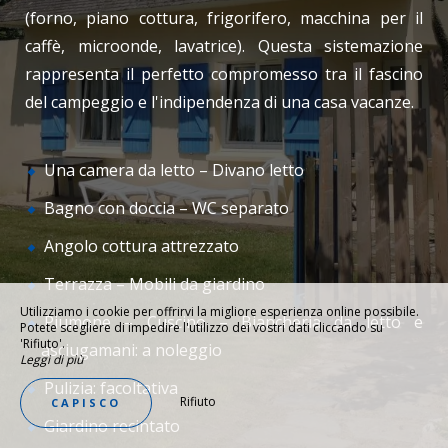
(forno, piano cottura, frigorifero, macchina per il
caffè, microonde, lavatrice). Questa sistemazione
rappresenta il perfetto compromesso tra il fascino
del campeggio e l'indipendenza di una casa vacanze.
Una camera da letto – Divano letto
Bagno con doccia – WC separato
Angolo cottura attrezzato
Terrazza – Mobili da giardino
Utilizziamo i cookie per offrirvi la migliore esperienza online possibile.
Piumone – Cuscino – Biancheria da letto e
Potete scegliere di impedire l'utilizzo dei vostri dati cliccando su
'Rifiuto'.
asciugamani: a noleggio
Leggi di più
Pulizia: facoltativa
Rifiuto
CAPISCO
Giardino recintato